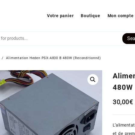
Votre panier
Boutique
Mon compte
Sea
s
Alimentation Heden PSX-A830 B 480W (Reconditionné)
Alime
480W 
30,00
€
L’alimenta
et de premi