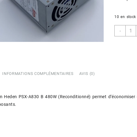
10 en stock
quant
-
de
Alime
Hede
PSX-
A830
B
480W
INFORMATIONS COMPLÉMENTAIRES
AVIS (0)
(Reco
on Heden PSX-A830 B 480W (Reconditionné) permet d’économiser de
posants.