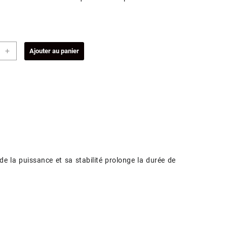
ité
+
Ajouter au panier
ntation
n
nditionné)
 la puissance et sa stabilité prolonge la durée de