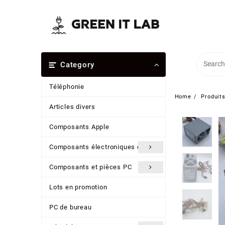
Skip
to
content
Category
Téléphonie
Home
Produit
Articles divers
Composants Apple
Composants électroniques divers
Composants et pièces PC
Lots en promotion
PC de bureau