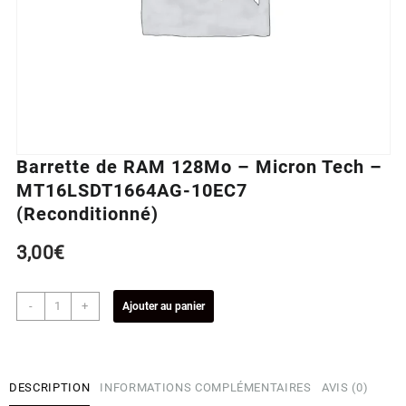
Barrette de RAM 128Mo – Micron Tech –
MT16LSDT1664AG-10EC7
(Reconditionné)
3,00
€
quantité
-
+
Ajouter au panier
de
Barrette
de
RAM
DESCRIPTION
INFORMATIONS COMPLÉMENTAIRES
AVIS (0)
128Mo