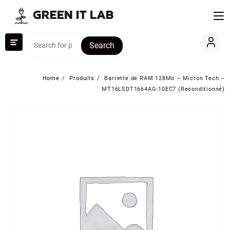
Skip
to
content
Search
Home
Produits
Barrette de RAM 128Mo – Micron Tech –
MT16LSDT1664AG-10EC7 (Reconditionné)