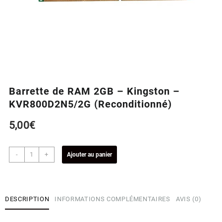
Barrette de RAM 2GB – Kingston –
KVR800D2N5/2G (Reconditionné)
5,00
€
quantité
-
+
Ajouter au panier
de
Barrette
de
RAM
DESCRIPTION
INFORMATIONS COMPLÉMENTAIRES
AVIS (0)
2GB
-