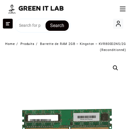
Skip
to
content
Search
Home
Produits
Barrette de RAM 2GB – Kingston – KVR800D2N5/2G
(Reconditionné)