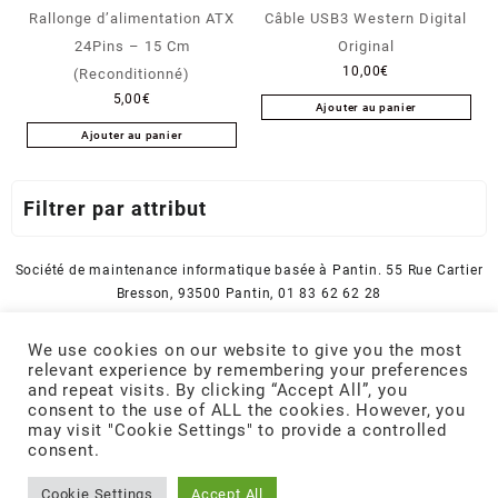
Rallonge d’alimentation ATX
Câble USB3 Western Digital
24Pins – 15 Cm
Original
10,00
€
(Reconditionné)
5,00
€
Ajouter au panier
Ajouter au panier
Filtrer par attribut
Société de maintenance informatique basée à Pantin. 55 Rue Cartier
Bresson, 93500 Pantin, 01 83 62 62 28
A propos
We use cookies on our website to give you the most
Conditions Générales de Vente et d’Utilisation
relevant experience by remembering your preferences
Politique de confidentialité
and repeat visits. By clicking “Accept All”, you
Votre compte
consent to the use of ALL the cookies. However, you
may visit "Cookie Settings" to provide a controlled
consent.
© 2026
Green IT lab
Cookie Settings
Accept All