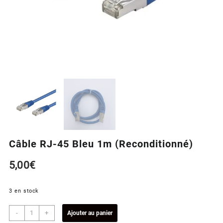
Câble RJ-45 Bleu 1m (Reconditionné)
5,00
€
3 en stock
quantité
-
+
Ajouter au panier
de