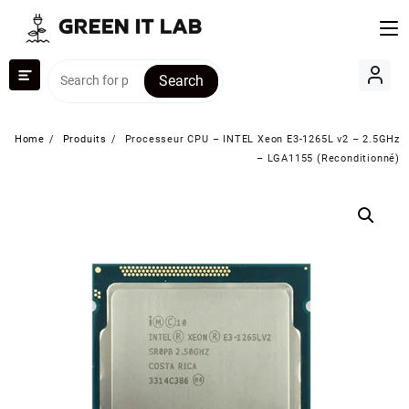
Skip
to
content
Search
Home
Produits
Processeur CPU – INTEL Xeon E3-1265L v2 – 2.5GHz
– LGA1155 (Reconditionné)