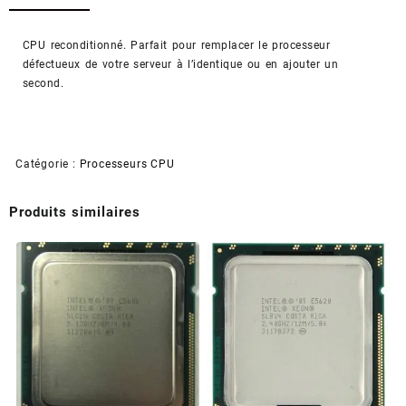
INTEL
Xeon
E3-
CPU reconditionné. Parfait pour remplacer le processeur
1265L
défectueux de votre serveur à l’identique ou en ajouter un
v2
second.
–
2.5GHz
–
LGA1155
Catégorie :
Processeurs CPU
(Reconditionné)
Produits similaires