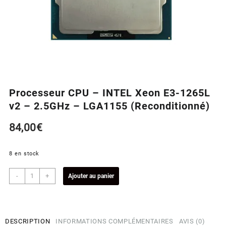
Processeur CPU – INTEL Xeon E3-1265L
v2 – 2.5GHz – LGA1155 (Reconditionné)
84,00
€
8 en stock
quantité
-
+
Ajouter au panier
de
Processeur
CPU
-
DESCRIPTION
INFORMATIONS COMPLÉMENTAIRES
AVIS (0)