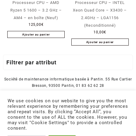
Processeur CPU – AMD
Processeur CPU – INTEL
Ryzen 5 1600 – 3.2 GHz –
Xeon Quad Core – X3430 –
AM4 – en boîte (Neuf)
2.4GHz – LGA1156
125,00
€
(Reconditionné)
10,00
€
Ajouter au panier
Ajouter au panier
Filtrer par attribut
Société de maintenance informatique basée à Pantin. 55 Rue Cartier
Bresson, 93500 Pantin, 01 83 62 62 28
A propos
We use cookies on our website to give you the most
Conditions Générales de Vente et d’Utilisation
relevant experience by remembering your preferences
Politique de confidentialité
and repeat visits. By clicking “Accept All”, you
Votre compte
consent to the use of ALL the cookies. However, you
may visit "Cookie Settings" to provide a controlled
consent.