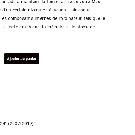
teur aide à maintenir la température de votre Mac
 d’un certain niveau en évacuant l’air chaud
 les composants internes de l’ordinateur, tels que le
, la carte graphique, la mémoire et le stockage
ité
Ajouter au panier
ateur
r
ue
/2009)
e 24″ (2007/2019)
nditionné)