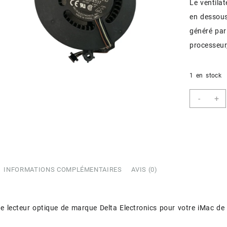
Le ventila
en dessous
généré par
processeur
1 en stock
quant
-
+
de
Ventil
de
lecteu
optiq
-
iMac
INFORMATIONS COMPLÉMENTAIRES
AVIS (0)
24″
(2007
-
de lecteur optique de marque Delta Electronics pour votre iMac d
(Reco