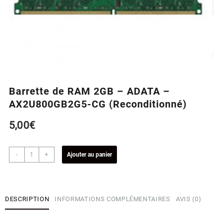
Barrette de RAM 2GB – ADATA –
AX2U800GB2G5-CG (Reconditionné)
5,00
€
quantité
-
+
Ajouter au panier
de
Barrette
de
RAM
DESCRIPTION
INFORMATIONS COMPLÉMENTAIRES
AVIS (0)
2GB
-