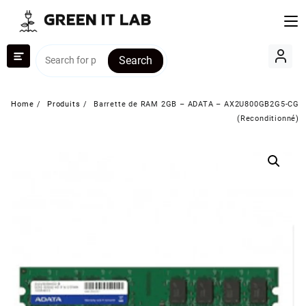
Skip
to
content
Search
Home
Produits
Barrette de RAM 2GB – ADATA – AX2U800GB2G5-CG
(Reconditionné)