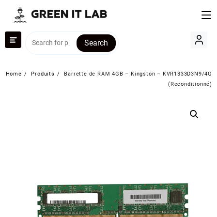
Skip
to
content
Search
Home
Produits
Barrette de RAM 4GB – Kingston – KVR1333D3N9/4G
(Reconditionné)