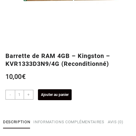
Barrette de RAM 4GB – Kingston –
KVR1333D3N9/4G (Reconditionné)
10,00
€
quantité
-
+
Ajouter au panier
de
Barrette
de
RAM
DESCRIPTION
INFORMATIONS COMPLÉMENTAIRES
AVIS (0)
4GB
-